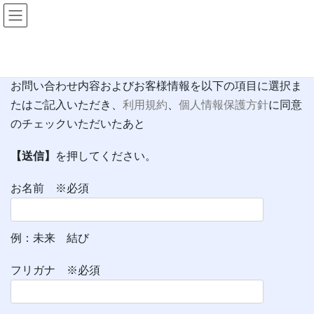
コ
ナ
ン
ビ
テ
ゲ
HOME
お問合せ
ン
ー
ツ
シ
お問い合わせ内容およびお客様情報を以下の項目に選択ま
へ
ョ
たはご記入いただき、
利用規約
、
個人情報保護方針
に同意
ス
ン
のチェックいただいたあと
キ
に
ッ
移
【送信】
を押してください。
プ
動
お名前 ※必須
例：未来 結び
フリガナ ※必須