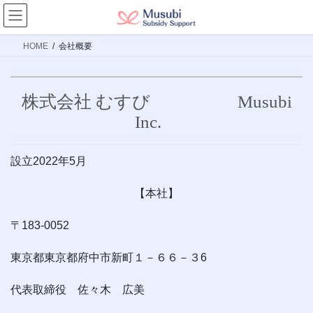
コ
ナ
ン
ビ
テ
ゲ
HOME
会社概要
ン
ー
ツ
シ
へ
ョ
株式会社 むすび Musubi
ス
ン
Inc.
キ
に
ッ
移
プ
動
設立2022年5月
【本社】
〒183-0052
東京都東京都府中市新町１－６６－３6
代表取締役 佐々木 広美