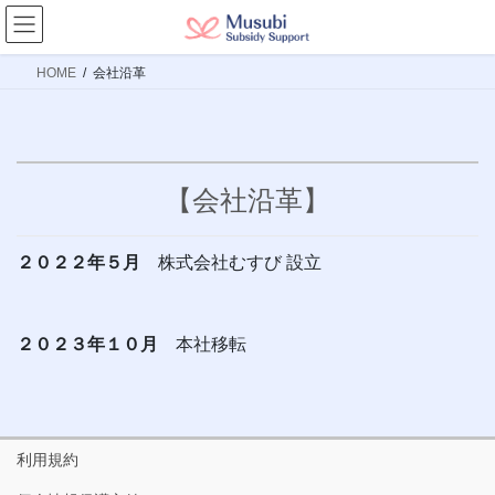
コ
ナ
ン
ビ
テ
ゲ
HOME
会社沿革
ン
ー
ツ
シ
へ
ョ
ス
ン
【会社沿革】
キ
に
ッ
移
プ
動
２０２２年５月
株式会社むすび 設立
２０２３年１０月
本社移転
利用規約