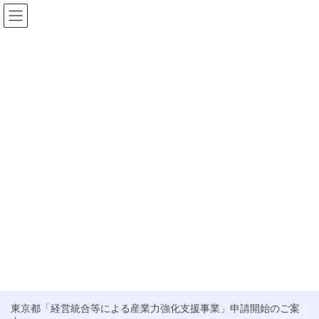
コ
ナ
ン
ビ
テ
ゲ
HOME
お知らせ
2022年11月
ン
ー
ツ
シ
2022年11月
へ
ョ
ス
ン
キ
に
ブログ
ッ
移
プ
動
事業承継引継ぎ補助金の申請について
こんにちは！代表の中山です。 それでは引き続き、全ての事業に
共通する申請に関してをお話して行きたいと思います。 まず事前
準備においてお話していきます。 申請の流れを意識しながら確認
していただければとおもいます。 まず、事 […]
最近の投稿
東京都「経営統合等による産業力強化支援事業」申請開始のご案