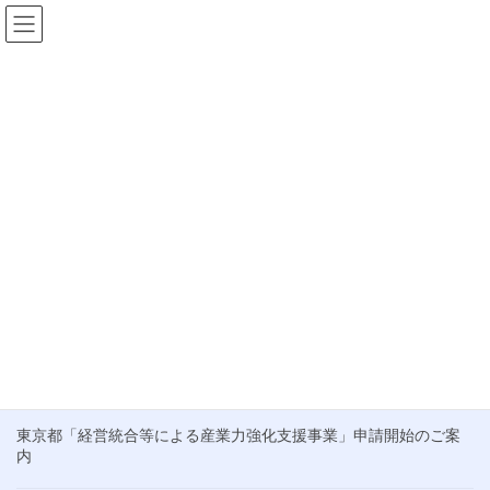
コ
ナ
ン
ビ
テ
ゲ
HOME
お知らせ
2023年6月
ン
ー
ツ
シ
2023年6月
へ
ョ
ス
ン
キ
に
ブログ
ッ
移
プ
動
令和5年度 第1回事業承継支援助成金 東
京 募集開始
公式サイトが公開されました
最近の投稿
東京都「経営統合等による産業力強化支援事業」申請開始のご案
内