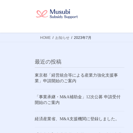
コ
ナ
ン
ビ
テ
ゲ
ン
ー
ツ
シ
HOME
お知らせ
2023年7月
へ
ョ
ス
ン
キ
に
ッ
移
最近の投稿
プ
動
東京都「経営統合等による産業力強化支援事
業」申請開始のご案内
「事業承継・M&A補助金」12次公募 申請受付
開始のご案内
経済産業省、M&A支援機関に登録しました。