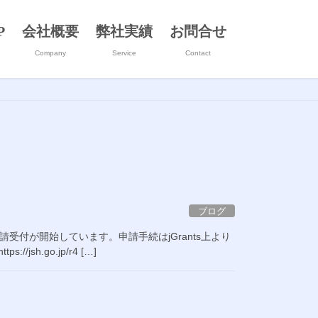
P
会社概要
弊社実績
お問合せ
Company
Service
Contact
ブログ
申請受付が開始しています。申請手続はjGrants上より
h.go.jp/r4 […]