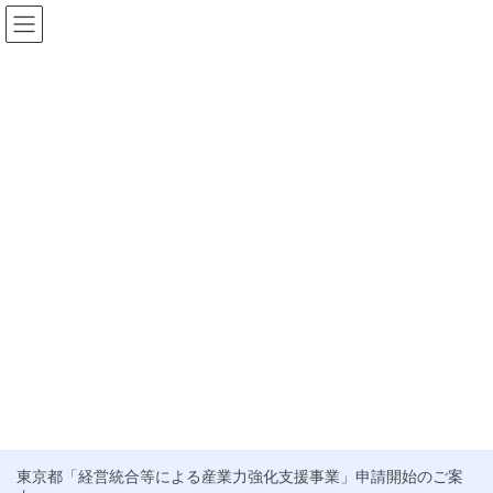
コ
ナ
ン
ビ
テ
ゲ
HOME
お知らせ
2024年12月
ン
ー
ツ
シ
2024年12月
へ
ョ
ス
ン
キ
に
ブログ
ッ
移
プ
動
年末年始休業のご案内
謹啓 時下ますますご清栄のこととお慶び申し上げます。 毎々格別
のご高配を賜り、厚くお礼申し上げます。 さて、弊社では、誠に
勝手ながら、下記の期間を年末年始休暇とさせていただきます。
ご繁忙の折柄、何かとご迷惑をお掛けする […]
最近の投稿
東京都「経営統合等による産業力強化支援事業」申請開始のご案