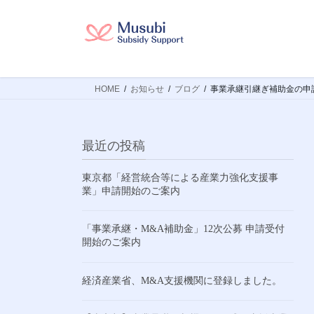
コ
ナ
ン
ビ
テ
ゲ
ン
ー
ツ
シ
HOME
お知らせ
ブログ
事業承継引継ぎ補助金の申
へ
ョ
ス
ン
キ
に
ッ
移
最近の投稿
プ
動
東京都「経営統合等による産業力強化支援事
業」申請開始のご案内
「事業承継・M&A補助金」12次公募 申請受付
開始のご案内
経済産業省、M&A支援機関に登録しました。