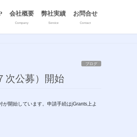
P
会社概要
弊社実績
お問合せ
Company
Service
Contact
ブログ
７次公募）開始
開始しています。申請手続はjGrants上よ