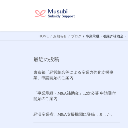
コ
ナ
ン
ビ
テ
ゲ
ン
ー
ツ
シ
HOME
お知らせ
ブログ
事業承継・引継ぎ補助金（
へ
ョ
ス
ン
キ
に
ッ
移
最近の投稿
プ
動
東京都「経営統合等による産業力強化支援事
業」申請開始のご案内
「事業承継・M&A補助金」12次公募 申請受付
開始のご案内
経済産業省、M&A支援機関に登録しました。