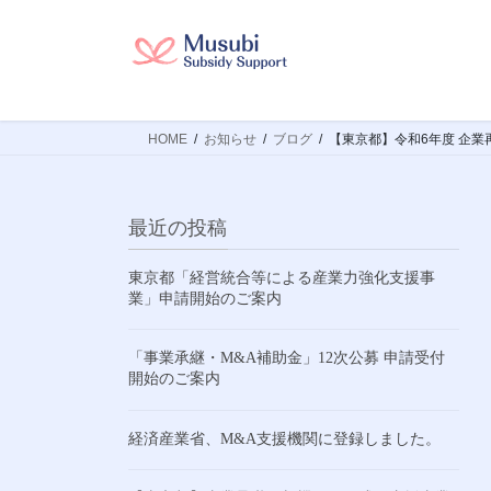
コ
ナ
ン
ビ
テ
ゲ
ン
ー
ツ
シ
HOME
お知らせ
ブログ
【東京都】令和6年度 企業
へ
ョ
ス
ン
キ
に
ッ
移
最近の投稿
プ
動
東京都「経営統合等による産業力強化支援事
業」申請開始のご案内
「事業承継・M&A補助金」12次公募 申請受付
開始のご案内
経済産業省、M&A支援機関に登録しました。