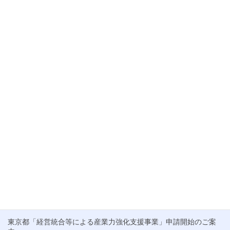
以上
ブログ
カテゴリー
ブログ
前の記事
【東京都】令和6年度 企業再編促
進支援 M&Aマッチング支援
ブログ
次の記事
【速報】小規模事業者持続化補
助金 第17回申請受付開始！
最近の投稿
東京都「経営統合等による産業力強化支援事業」申請開始のご案