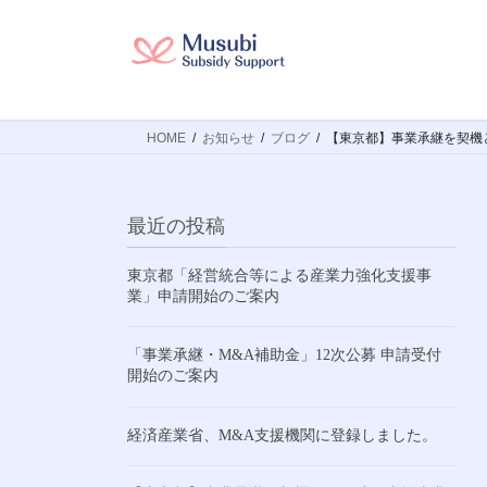
コ
ナ
ン
ビ
テ
ゲ
ン
ー
ツ
シ
HOME
お知らせ
ブログ
【東京都】事業承継を契機
へ
ョ
ス
ン
キ
に
ッ
移
最近の投稿
プ
動
東京都「経営統合等による産業力強化支援事
業」申請開始のご案内
「事業承継・M&A補助金」12次公募 申請受付
開始のご案内
経済産業省、M&A支援機関に登録しました。