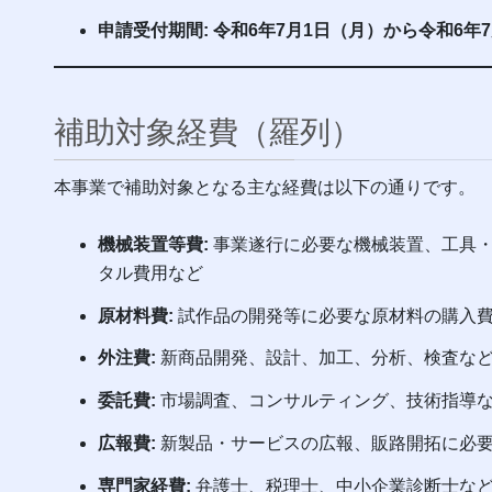
申請受付期間:
令和6年7月1日（月）から令和6年7
補助対象経費（羅列）
本事業で補助対象となる主な経費は以下の通りです。
機械装置等費:
事業遂行に必要な機械装置、工具・
タル費用など
原材料費:
試作品の開発等に必要な原材料の購入
外注費:
新商品開発、設計、加工、分析、検査な
委託費:
市場調査、コンサルティング、技術指導
広報費:
新製品・サービスの広報、販路開拓に必
専門家経費:
弁護士、税理士、中小企業診断士な