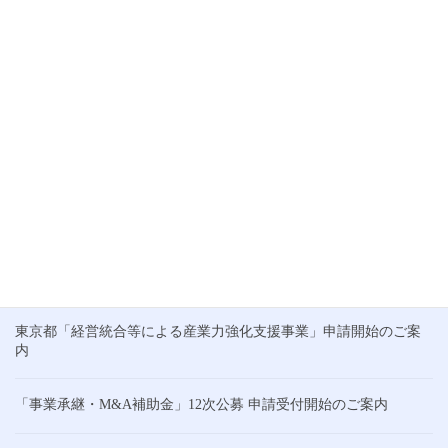
経営統合
経営統合等による産業力強化支援事業
補助金
補助金採択
補助金申請支援
設備費
販促
通常枠
都内企業
ブログ
前の記事
「事業承継・M&A補助金」12次
公募 申請受付開始のご案内
最近の投稿
東京都「経営統合等による産業力強化支援事業」申請開始のご案
内
「事業承継・M&A補助金」12次公募 申請受付開始のご案内