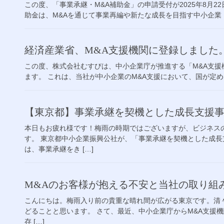
この度、「事業承継・M&A補助金」の申請受付が2025年8月
助金は、M&Aを通じて事業再編や新たな成長を目指す中小企業・
経済産業省、M&A支援機関に登録しました
この度、株式会社むすびは、中小企業庁が推進する「M&A支
ます。 これは、当社が中小企業のM&A支援において、国が定める
【東京都】事業承継を契機とした成長支援
本日もお疲れ様です！梅雨の時期ではございますが、ビジネス
す。 東京都中小企業振興公社が、「事業承継を契機とした成
は、事業承継をき […]
M&Aのお客様が抱える不安と当社の取り組
こんにちは。梅雨入り前の貴重な晴れ間が広がる東京です。清
どることと思います。 さて、最近、中小企業庁からM&A支援
存 […]