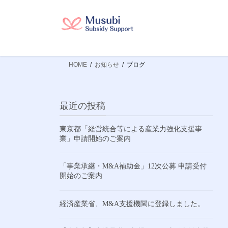
コ
ナ
ン
ビ
テ
ゲ
ン
ー
ツ
シ
HOME
お知らせ
ブログ
へ
ョ
ス
ン
キ
に
ッ
移
最近の投稿
プ
動
東京都「経営統合等による産業力強化支援事
業」申請開始のご案内
「事業承継・M&A補助金」12次公募 申請受付
開始のご案内
経済産業省、M&A支援機関に登録しました。