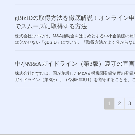
gBizIDの取得方法を徹底解説！オンライ
でスムーズに取得する方法
株式会社むすびは、M&A補助金をはじめとする中小企業様の
は欠かせない「gBizID」について、「取得方法がよく分からな
中小M&Aガイドライン（第3版）遵守の宣
株式会社むすびは、国が創設したM&A支援機関登録制度の登録
ガイドライン（第3版）」（令和6年8月）を遵守することを、こ
投
固
固
固
1
2
3
稿
定
定
定
ペ
ペ
ペ
の
ー
ー
ー
ペ
ジ
ジ
ジ