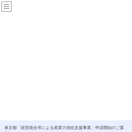
コ
ナ
ン
ビ
テ
ゲ
HOME
お知らせ
きめ細やかなサービス
ン
ー
ツ
シ
きめ細やかなサービス
へ
ョ
ス
ン
キ
に
ブログ
ッ
移
プ
動
M&Aのお客様が抱える不安と当社の取り組み
こんにちは。梅雨入り前の貴重な晴れ間が広がる東京です。清々
しい気候が続くこの時期、皆さんの業務も一層はかどることと思
います。 さて、最近、中小企業庁からM&A支援機関の選び方に関
するチラシが公開されているのをご存 […]
最近の投稿
東京都「経営統合等による産業力強化支援事業」申請開始のご案