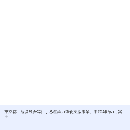
この度、株式会社むすびは、中小企業庁が推進する「M&A支援機
関登録制度」に登録されましたことをご報告いたします。 これ
は、当社が中小企業のM&A支援において、国が定める「中小M&A
ガイドライン」を […]
ブログ
M&Aのお客様が抱える不安と当社の取り組み
こんにちは。梅雨入り前の貴重な晴れ間が広がる東京です。清々
しい気候が続くこの時期、皆さんの業務も一層はかどることと思
います。 さて、最近、中小企業庁からM&A支援機関の選び方に関
するチラシが公開されているのをご存 […]
最近の投稿
東京都「経営統合等による産業力強化支援事業」申請開始のご案
内