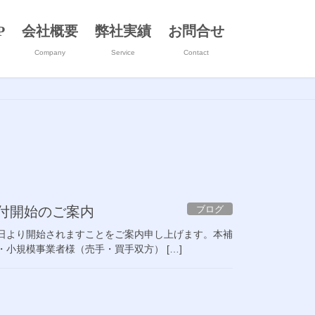
P
会社概要
弊社実績
お問合せ
Company
Service
Contact
ブログ
受付開始のご案内
22日より開始されますことをご案内申し上げます。本補
小規模事業者様（売手・買手双方） […]