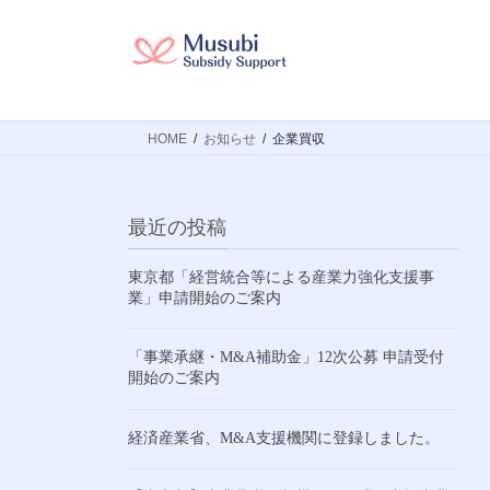
コ
ナ
ン
ビ
テ
ゲ
ン
ー
ツ
シ
HOME
お知らせ
企業買収
へ
ョ
ス
ン
キ
に
ッ
移
最近の投稿
プ
動
東京都「経営統合等による産業力強化支援事
業」申請開始のご案内
「事業承継・M&A補助金」12次公募 申請受付
開始のご案内
経済産業省、M&A支援機関に登録しました。