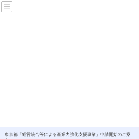
コ
ナ
ン
ビ
テ
ゲ
HOME
お知らせ
会社売却 方法
ン
ー
ツ
シ
会社売却 方法
へ
ョ
ス
ン
キ
に
ブログ
ッ
移
プ
動
経済産業省、M&A支援機関に登録しました。
この度、株式会社むすびは、中小企業庁が推進する「M&A支援機
関登録制度」に登録されましたことをご報告いたします。 これ
は、当社が中小企業のM&A支援において、国が定める「中小M&A
ガイドライン」を […]
最近の投稿
東京都「経営統合等による産業力強化支援事業」申請開始のご案