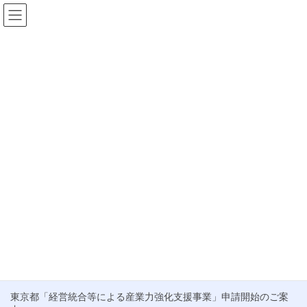
コ
ナ
ン
ビ
テ
ゲ
HOME
お知らせ
初期投資軽減
ン
ー
ツ
シ
初期投資軽減
へ
ョ
ス
ン
キ
に
ブログ
ッ
移
プ
動
「創業助成金」申請受付のお知らせ
いつもお世話になっております。 この度、「創業助成事業」補助
金の申請スケジュールが発表されましたので、ご案内申し上げま
す。 本補助金は、東京都内での創業を検討されている方や、創業5
年未満の中小企業者を対象に、事業立ち上げ […]
最近の投稿
東京都「経営統合等による産業力強化支援事業」申請開始のご案