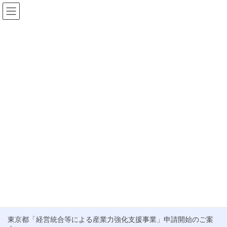
コ
ナ
ン
ビ
テ
ゲ
HOME
お知らせ
専門士業連携
ン
ー
ツ
シ
専門士業連携
へ
ョ
ス
ン
キ
に
ブログ
ッ
移
プ
動
M&Aのお客様が抱える不安と当社の取り組み
こんにちは。梅雨入り前の貴重な晴れ間が広がる東京です。清々
しい気候が続くこの時期、皆さんの業務も一層はかどることと思
います。 さて、最近、中小企業庁からM&A支援機関の選び方に関
するチラシが公開されているのをご存 […]
最近の投稿
東京都「経営統合等による産業力強化支援事業」申請開始のご案