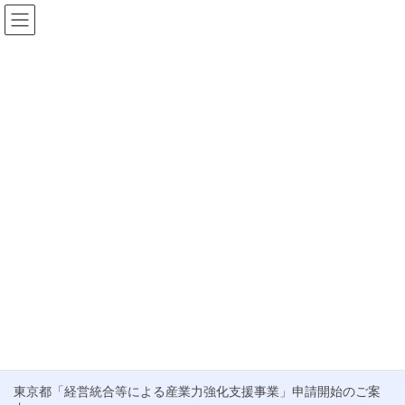
コ
ナ
ン
ビ
テ
ゲ
HOME
お知らせ
東京都創業
ン
ー
ツ
シ
東京都創業
へ
ョ
ス
ン
キ
に
ブログ
ッ
移
プ
動
「創業助成金」申請受付のお知らせ
いつもお世話になっております。 この度、「創業助成事業」補助
金の申請スケジュールが発表されましたので、ご案内申し上げま
す。 本補助金は、東京都内での創業を検討されている方や、創業5
年未満の中小企業者を対象に、事業立ち上げ […]
最近の投稿
東京都「経営統合等による産業力強化支援事業」申請開始のご案