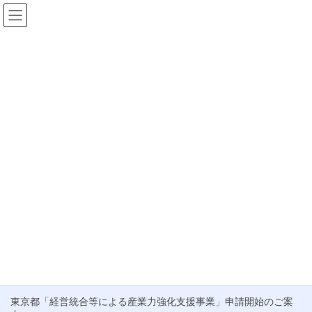
コ
ナ
ン
ビ
テ
ゲ
HOME
お知らせ
株式会社むすび 実績
ン
ー
ツ
シ
株式会社むすび 実績
へ
ョ
ス
ン
キ
に
ブログ
ッ
移
プ
動
経済産業省、M&A支援機関に登録しました。
この度、株式会社むすびは、中小企業庁が推進する「M&A支援機
関登録制度」に登録されましたことをご報告いたします。 これ
は、当社が中小企業のM&A支援において、国が定める「中小M&A
ガイドライン」を […]
最近の投稿
東京都「経営統合等による産業力強化支援事業」申請開始のご案