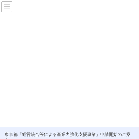
コ
ナ
ン
ビ
テ
ゲ
HOME
お知らせ
秘密保持
ン
ー
ツ
シ
秘密保持
へ
ョ
ス
ン
キ
に
ブログ
ッ
移
プ
動
M&Aのお客様が抱える不安と当社の取り組み
こんにちは。梅雨入り前の貴重な晴れ間が広がる東京です。清々
しい気候が続くこの時期、皆さんの業務も一層はかどることと思
います。 さて、最近、中小企業庁からM&A支援機関の選び方に関
するチラシが公開されているのをご存 […]
最近の投稿
東京都「経営統合等による産業力強化支援事業」申請開始のご案