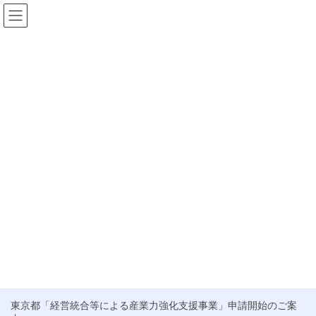
コ
ナ
ン
ビ
テ
ゲ
HOME
お知らせ
補助金 採択率
ン
ー
ツ
シ
補助金 採択率
へ
ョ
ス
ン
キ
に
ブログ
ッ
移
プ
動
経済産業省、M&A支援機関に登録しました。
この度、株式会社むすびは、中小企業庁が推進する「M&A支援機
関登録制度」に登録されましたことをご報告いたします。 これ
は、当社が中小企業のM&A支援において、国が定める「中小M&A
ガイドライン」を […]
最近の投稿
東京都「経営統合等による産業力強化支援事業」申請開始のご案