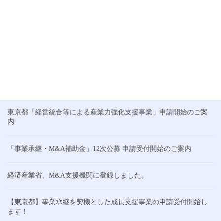
業」申請受付のお知らせ
こんにちは。梅雨入り前の貴重な晴れ間が広がる東京です。清々
しい気候が続くこの時期、皆様の業務も一層はかどることと思い
ます。 この度、東京都中小企業振興公社より「事業承継を契機と
した成長支援事業」の申請スケジュールが発表さ […]
最近の投稿
東京都「経営統合等による産業力強化支援事業」申請開始のご案
内
「事業承継・M&A補助金」12次公募 申請受付開始のご案内
経済産業省、M&A支援機関に登録しました。
【東京都】事業承継を契機とした成長支援事業の申請受付開始し
ます！