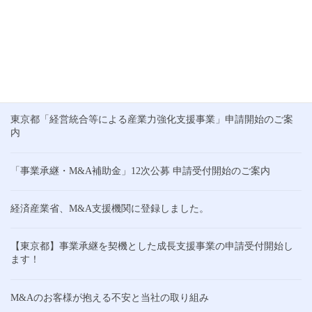
しい気候が続くこの時期、皆さんの業務も一層はかどることと思
います。 さて、最近、中小企業庁からM&A支援機関の選び方に関
するチラシが公開されているのをご存 […]
最近の投稿
東京都「経営統合等による産業力強化支援事業」申請開始のご案
内
「事業承継・M&A補助金」12次公募 申請受付開始のご案内
経済産業省、M&A支援機関に登録しました。
【東京都】事業承継を契機とした成長支援事業の申請受付開始し
ます！
M&Aのお客様が抱える不安と当社の取り組み