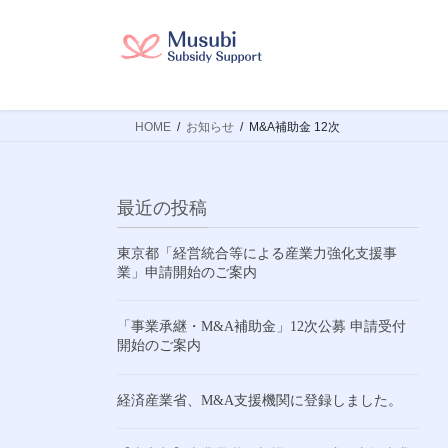
コ
ナ
ン
ビ
テ
ゲ
ン
ー
ツ
シ
HOME
お知らせ
M&A補助金 12次
へ
ョ
ス
ン
キ
に
ッ
移
最近の投稿
プ
動
東京都「経営統合等による産業力強化支援事
業」申請開始のご案内
「事業承継・M&A補助金」12次公募 申請受付
開始のご案内
経済産業省、M&A支援機関に登録しました。